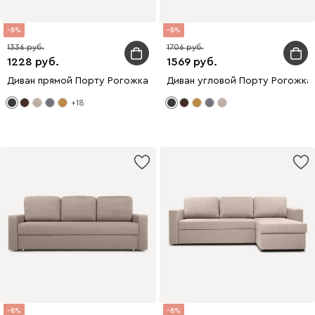
8
8
1336
1706
1228
1569
Диван прямой Порту Рогожка Графитовый
Диван угловой Порту Рогожка
+18
8
8