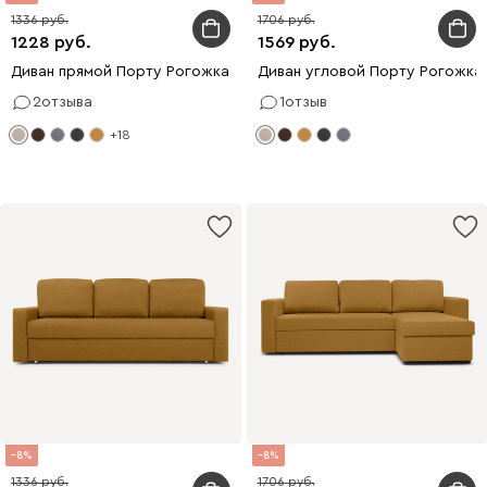
1336
1706
1228
1569
Диван прямой Порту Рогожка Кремовый
Диван угловой Порту Рогожка
2
отзыва
1
отзыв
+18
8
8
1336
1706