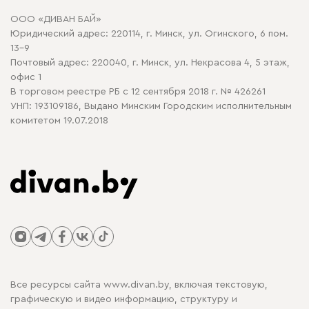
Договор оферты
ООО «ДИВАН БАЙ»
Политика конфиденциальности
Юридический адрес: 220114, г. Минск, ул. Огинского, 6 пом.
Политика в отношении обработки cookie
13-9
Почтовый адрес: 220040, г. Минск, ул. Некрасова 4, 5 этаж,
офис 1
В торговом реестре РБ с 12 сентября 2018 г. № 426261
УНП: 193109186, Выдано Минским Городским исполнительным
комитетом 19.07.2018
Все ресурсы сайта www.divan.by, включая текстовую,
графическую и видео информацию, структуру и