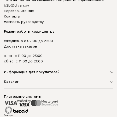
b2b@divan.by
Перезвоните мне
Контакты
Написать руководству
Режим работы колл-центра
ежедневно с 09:00 до 21:00
Доставка заказов
пн-пт: с 11:00 до 23:00
сб-вс: с 11:00 до 21:00
Информация для покупателей
О компании
Каталог
Шоурумы
Мягкая мебель
Доставка и сборка
Корпусная мебель
Платежные системы
Способы оплаты
Распродажа мебели
Рассрочка и кредит
Гарантия
Карта сайта