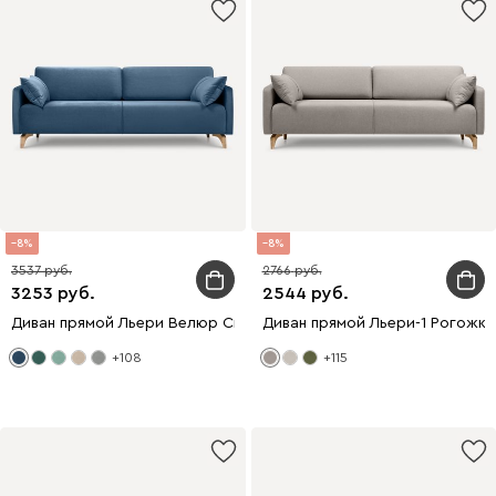
8
8
3537
2766
3253
2544
Диван прямой Льери Велюр Синий
Диван прямой Льери-1 Рогожка
+108
+115