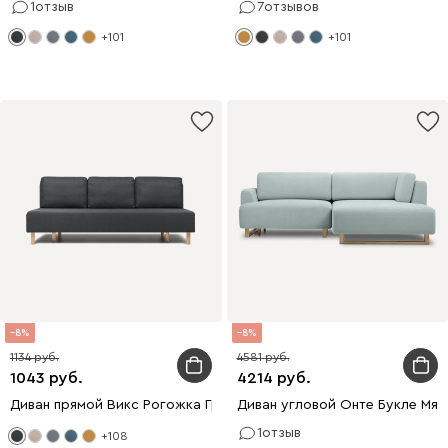
1
отзыв
7
отзывов
+101
+101
8
8
1134
4581
1043
4214
Диван прямой Викс Рогожка Графитовый
Диван угловой Онте Букле Мят
1
отзыв
+108