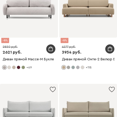
8
8
2850
4277
2621
3934
Диван прямой Массе-М Букле Серый
Диван прямой Онте-2 Велюр Б
+69
+118