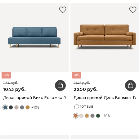
8
8
1134
2447
1043
2250
Диван прямой Викс Рогожка Голубой
Диван прямой Динс Вельвет Го
1
отзыв
+108
+108