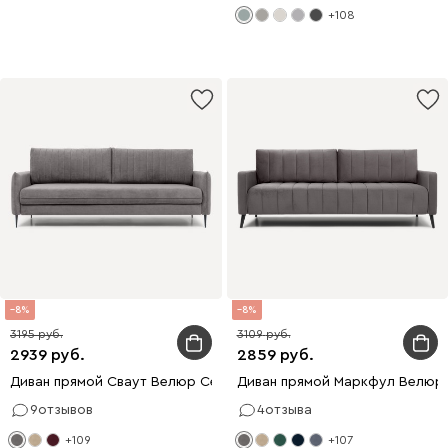
+108
8
8
3195
3109
2939
2859
Диван прямой Сваут Велюр Серый
Диван прямой Маркфул Велюр
9
отзывов
4
отзыва
+109
+107