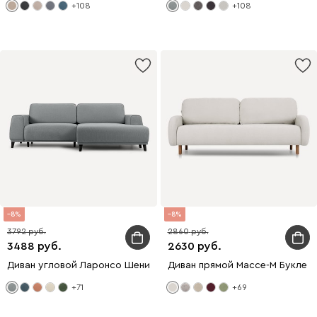
+108
+108
8
8
3792
2860
3488
2630
Диван угловой Ларонсо Шенилл Серый
Диван прямой Массе-М Букле 
+71
+69