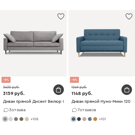
8
8
3435
1249
3159
1148
Диван прямой Дисент Велюр Светло-серый
Диван прямой Нумо-Мини 120 
3
отзыва
7
отзывов
+108
+101