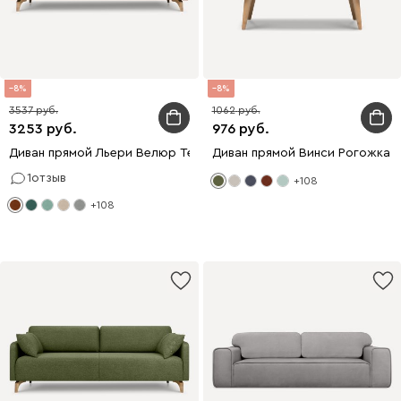
8
8
3537
1062
3253
976
Диван прямой Льери Велюр Терракотовый
Диван прямой Винси Рогожка 
1
отзыв
+108
+108