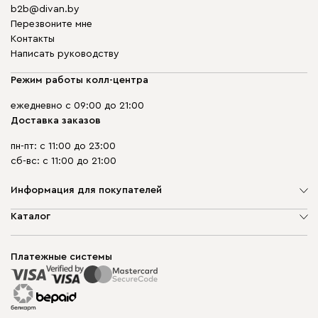
b2b@divan.by
Перезвоните мне
Контакты
Написать руководству
Режим работы колл-центра
ежедневно с 09:00 до 21:00
Доставка заказов
пн-пт: с 11:00 до 23:00
сб-вс: с 11:00 до 21:00
Информация для покупателей
О компании
Каталог
Шоурумы
Мягкая мебель
Доставка и сборка
Корпусная мебель
Платежные системы
Способы оплаты
Распродажа мебели
Рассрочка и кредит
Гарантия
Карта сайта