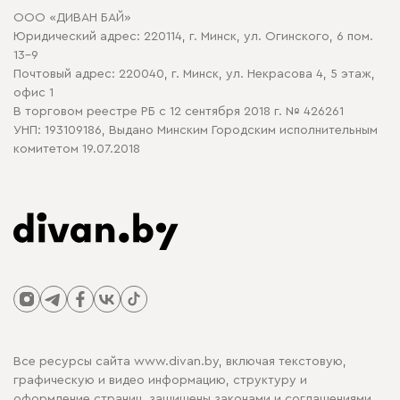
Договор оферты
ООО «ДИВАН БАЙ»
Политика конфиденциальности
Юридический адрес: 220114, г. Минск, ул. Огинского, 6 пом.
Политика в отношении обработки cookie
13-9
Почтовый адрес: 220040, г. Минск, ул. Некрасова 4, 5 этаж,
офис 1
В торговом реестре РБ с 12 сентября 2018 г. № 426261
УНП: 193109186, Выдано Минским Городским исполнительным
комитетом 19.07.2018
Все ресурсы сайта www.divan.by, включая текстовую,
графическую и видео информацию, структуру и
оформление страниц, защищены законами и соглашениями