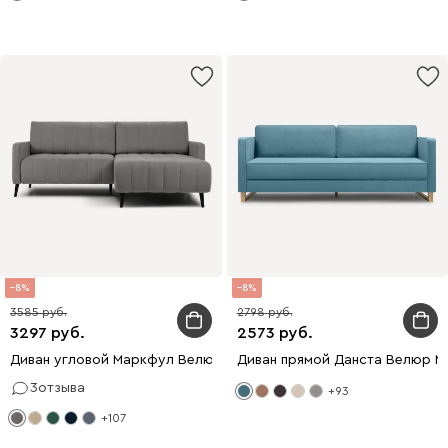
8
8
3585
2798
3297
2573
Диван угловой Маркфул Велюр Серый
Диван прямой Данста Велюр М
3
отзыва
+93
+107