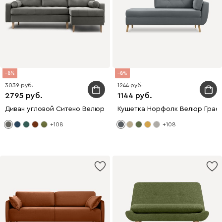
8
8
3039
1244
2795
1144
Диван угловой Ситено Велюр Серый
Кушетка Норфолк Велюр Граф
+108
+108