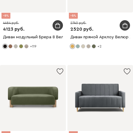
8
8
4484
2740
4123
2520
Диван модульный Брера 8 Велюр Черный
Диван прямой Арклоу Велюр 
+119
+2