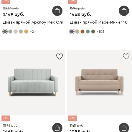
8
8
2337
1596
2149
1468
Диван прямой Арклоу Мех Оливковый
Диван прямой Маре-Мини 140 
+2
+108
8
8
1596
1145
1468
1053