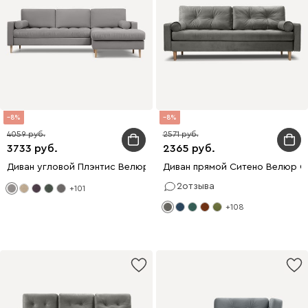
8
8
4059
2571
3733
2365
Диван угловой Плэнтис Велюр Светло-серый
Диван прямой Ситено Велюр 
2
отзыва
+101
+108