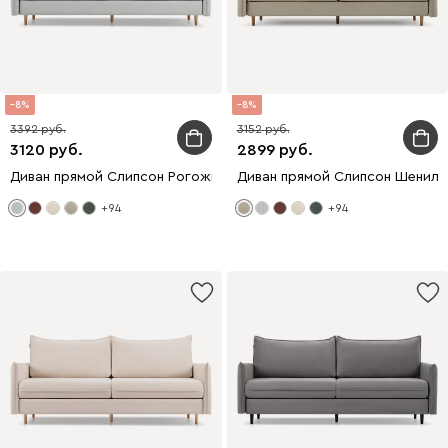
8
8
3392
3152
3120
2899
Диван прямой Слипсон Рогожка Серый
Диван прямой Слипсон Шенилл
+94
+94