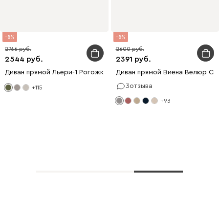
8
8
2766
2600
2544
2391
Диван прямой Льери-1 Рогожка Оливковый
Диван прямой Виена Велюр Св
3
отзыва
+115
+93
Показать еще