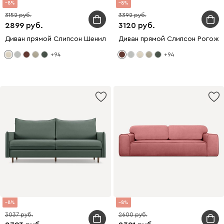
8
8
3152
3392
2899
3120
Диван прямой Слипсон Шенилл Бежевый
Диван прямой Слипсон Рогожк
+94
+94
8
8
3037
2600