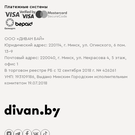
Мягкая мебель
Доставка и сборка
Корпусная мебель
Платежные системы
Способы оплаты
Распродажа мебели
Рассрочка и кредит
Гарантия
Карта сайта
Договор оферты
ООО «ДИВАН БАЙ»
Политика конфиденциальности
Юридический адрес: 220114, г. Минск, ул. Огинского, 6 пом.
Политика в отношении обработки cookie
13-9
Почтовый адрес: 220040, г. Минск, ул. Некрасова 4, 5 этаж,
офис 1
В торговом реестре РБ с 12 сентября 2018 г. № 426261
УНП: 193109186, Выдано Минским Городским исполнительным
комитетом 19.07.2018