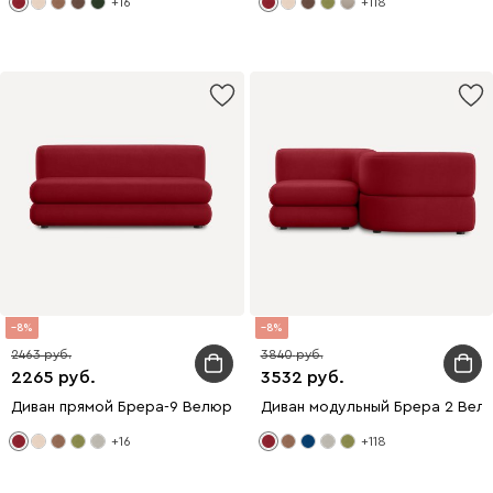
+16
+118
8
8
2463
3840
2265
3532
Диван прямой Брера-9 Велюр Красный
Диван модульный Брера 2 Вел
+16
+118