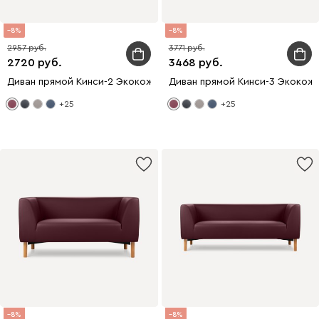
8
8
2957
3771
2720
3468
Диван прямой Кинси-2 Экокожа Бордовый
Диван прямой Кинси-3 Экокож
+25
+25
8
8