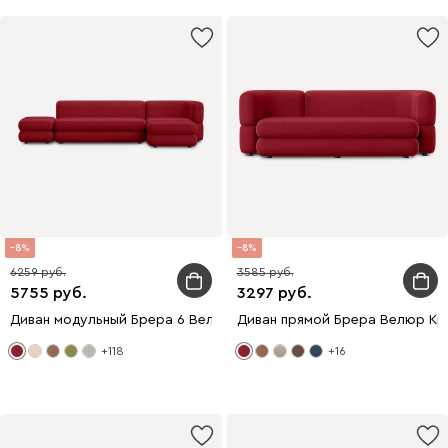
8
8
6259
3585
5755
3297
Диван модульный Брера 6 Велюр Красный
Диван прямой Брера Велюр Кр
+118
+16