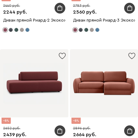
2440
2783
2244
2560
Диван прямой Риард-2 Экокожа Бордовый
Диван прямой Риард-3 Экокож
8
8
2652
2896
2439
2664