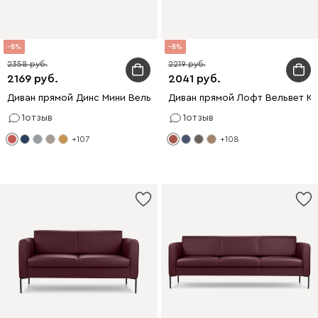
8
8
2358
2219
2169
2041
Диван прямой Динс Мини Вельвет Красный
Диван прямой Лофт Вельвет К
1
отзыв
1
отзыв
+107
+108