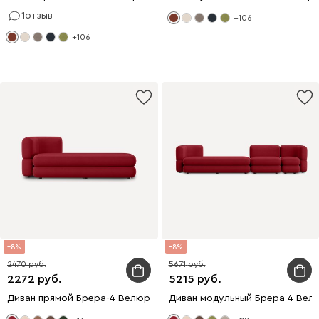
1
отзыв
+106
+106
8
8
2470
5671
2272
5215
Диван прямой Брера-4 Велюр Красный
Диван модульный Брера 4 Вел