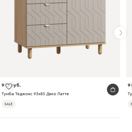
975
9
Тумба Теджонс 93x85 Деко ​Латте
Т
SALE