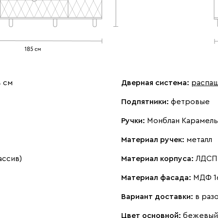
4 см
Дверная система:
распа
Подпятники:
фетровые
Ручки:
Монблан Карамель 
Материал ручек:
металл
ассив)
Материал корпуса:
ЛДСП 
Материал фасада:
МДФ 1
Вариант доставки:
в раз
Цвет основной:
бежевый