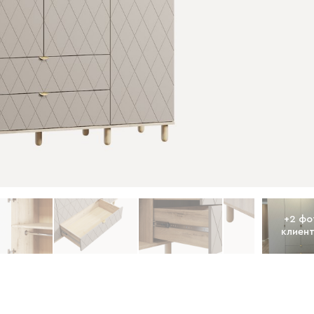
+
2
фо
клиен