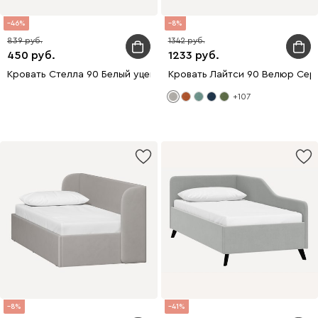
46
8
839
1342
450
1233
Кровать Стелла 90 Белый уценка
Кровать Лайтси 90 Велюр Сер
+107
8
41