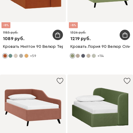
8
8
1185
1326
1089
1219
Кровать Милтон 90 Велюр Терракотовый
Кровать Лория 90 Велюр Олив
+59
+114