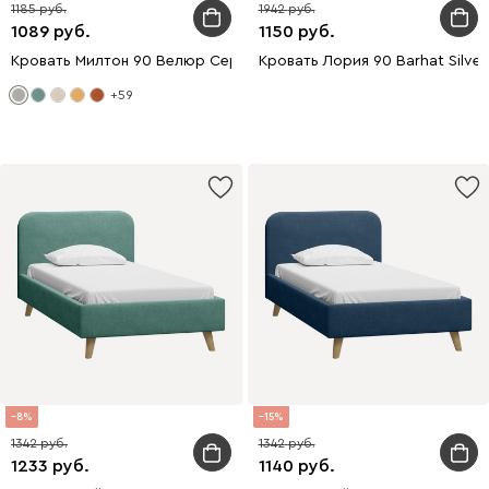
1185
1942
1089
1150
Кровать Милтон 90 Велюр Серый
Кровать Лория 90 Barhat Silver
+59
8
15
1342
1342
1233
1140