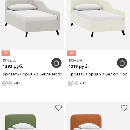
8
8
1516
1326
1393
1219
Кровать Лория 90 Букле Молочный
Кровать Лория 90 Велюр Моло
+117
+117