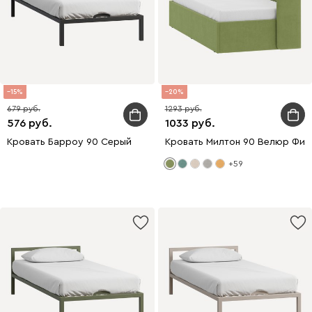
15
20
679
1293
576
1033
Кровать Барроу 90 Серый
Кровать Милтон 90 Велюр Фи
+59