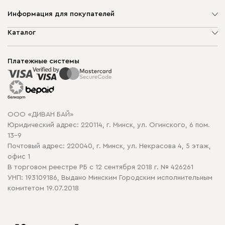
Информация для покупателей
О компании
Каталог
Шоурумы
Мягкая мебель
Доставка и сборка
Корпусная мебель
Платежные системы
Способы оплаты
Распродажа мебели
Рассрочка и кредит
Гарантия
Карта сайта
Договор оферты
ООО «ДИВАН БАЙ»
Политика конфиденциальности
Юридический адрес: 220114, г. Минск, ул. Огинского, 6 пом.
Политика в отношении обработки cookie
13-9
Почтовый адрес: 220040, г. Минск, ул. Некрасова 4, 5 этаж,
офис 1
В торговом реестре РБ с 12 сентября 2018 г. № 426261
УНП: 193109186, Выдано Минским Городским исполнительным
комитетом 19.07.2018