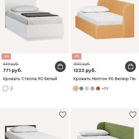
8
8
839
1330
771
1223
Кровать Стелла 90 Белый
Кровать Милтон 90 Велюр Пес
+59