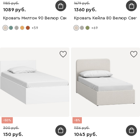
1185
1479
1089
1360
Кровать Милтон 90 Велюр Светло-бежевый
Кровать Кейла 80 Велюр Свет
+59
+69
50
8
300
1136
150
1045