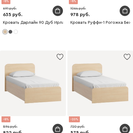
8
8
691
1064
635
978
Кровать Дарлайн 90 Дуб Ирландский
Кровать Руффи-1 Рогожка Беж
8
20
894
720
822
575