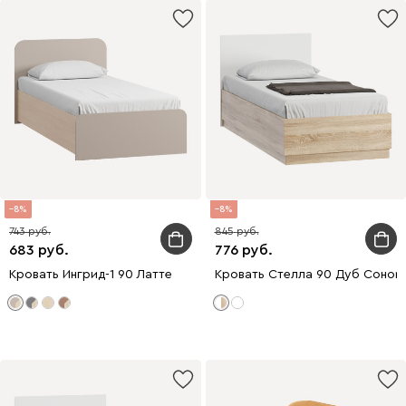
8
8
743
845
683
776
Кровать Ингрид-1 90 Латте
Кровать Стелла 90 Дуб Соном