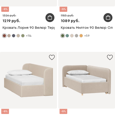
8
8
1326
1185
1219
1089
Кровать Лория 90 Велюр Терракотовый
Кровать Милтон 90 Велюр Оли
+114
+59
8
8