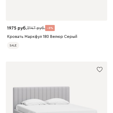
1975
2147
8
Кровать Маркфул 180 Велюр Серый
SALE