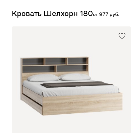
Кровать Шелхорн 180
от
977