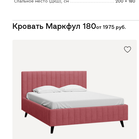
Спальное место (ДхШ)
, см
200 x 180
Кровать Маркфул 180
от
1975