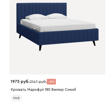
1975
2147
8
Кровать Маркфул 180 Велюр Синий
SALE