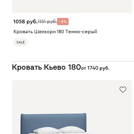
1058
1151
8
Кровать Шелхорн 180 Темно-серый
SALE
Кровать Кьево 180
от
1740