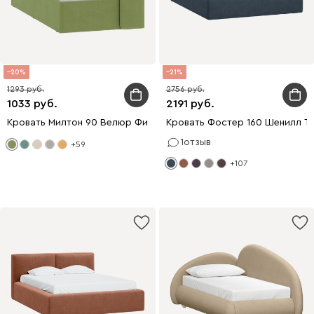
20
21
1293
2756
1033
2191
Кровать Милтон 90 Велюр Фисташковый
Кровать Фостер 160 Шенилл Т
1
отзыв
+59
+107