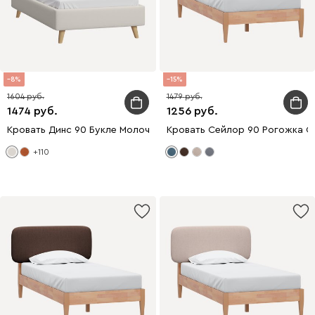
8
15
1604
1479
1474
1256
Кровать Динс 90 Букле Молочный
Кровать Сейлор 90 Рогожка С
+110