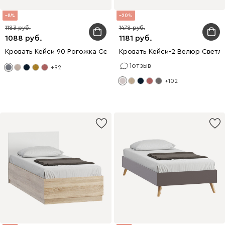
8
20
1183
1478
1088
1181
Кровать Кейси 90 Рогожка Серый
Кровать Кейси-2 Велюр Светл
1
отзыв
+92
+102