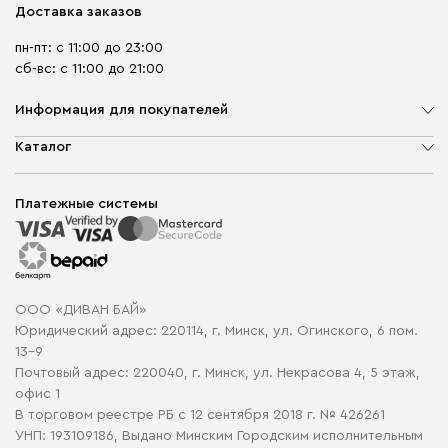
Доставка заказов
пн-пт: с 11:00 до 23:00
сб-вс: с 11:00 до 21:00
Информация для покупателей
О компании
Каталог
Шоурумы
Мягкая мебель
Доставка и сборка
Корпусная мебель
Платежные системы
Способы оплаты
Распродажа мебели
Рассрочка и кредит
Гарантия
Карта сайта
Договор оферты
ООО «ДИВАН БАЙ»
Политика конфиденциальности
Юридический адрес: 220114, г. Минск, ул. Огинского, 6 пом.
Политика в отношении обработки cookie
13-9
Почтовый адрес: 220040, г. Минск, ул. Некрасова 4, 5 этаж,
офис 1
В торговом реестре РБ с 12 сентября 2018 г. № 426261
УНП: 193109186, Выдано Минским Городским исполнительным