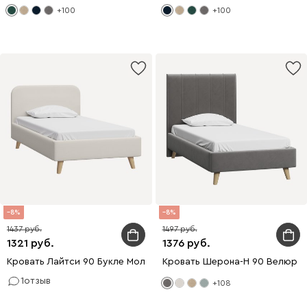
+100
+100
8
8
1437
1497
1321
1376
Кровать Лайтси 90 Букле Молочный
Кровать Шерона-Н 90 Велюр 
1
отзыв
+108