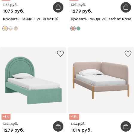
1167
1391
1073
1279
Кровать Пенни-1 90 Желтый
Кровать Рунда 90 Barhat Rose
8
15
1391
1194
1279
1014