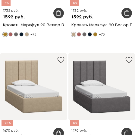
8
8
1732
1732
1592
1592
Кровать Маркфул 90 Велюр Горчичный
Кровать Маркфул 90 Велюр П
+75
+75
20
8
1470
1470