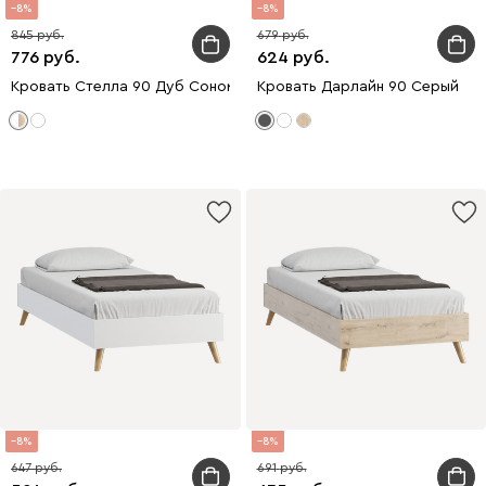
8
8
845
679
776
624
Кровать Стелла 90 Дуб Сонома
Кровать Дарлайн 90 Серый
8
8
647
691