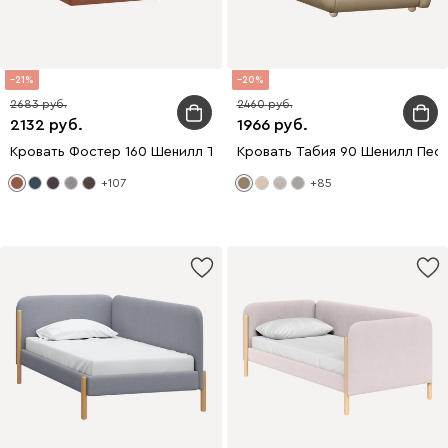
21
20
2683
2460
2132
1966
Кровать Фостер 160 Шенилл Терракотовый
Кровать Табия 90 Шенилл Пес
+107
+85