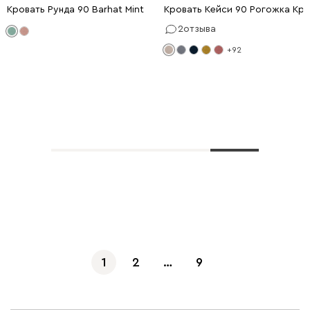
Кровать Рунда 90 Barhat Mint
Кровать Кейси 90 Рогожка Кр
2
отзыва
+92
Показать еще
1
2
…
9