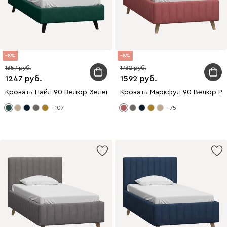
8
8
1357
1732
1247
1592
Кровать Пайл 90 Велюр Зеленый
Кровать Маркфул 90 Велюр Р
+107
+75