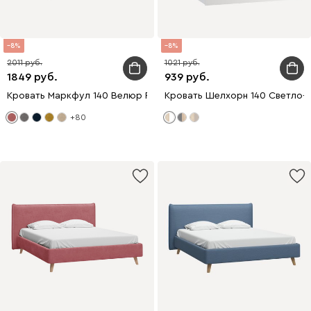
8
8
2011
1021
1849
939
Кровать Маркфул 140 Велюр Розовый
Кровать Шелхорн 140 Светло-
+80