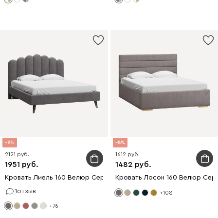
8
8
2121
1612
1951
1482
Кровать Лиель 160 Велюр Серый
Кровать Лосон 160 Велюр Сер
1
отзыв
+108
+76