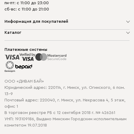
пн-пт: с 11:00 до 23:00
сб-вс: с 11:00 до 21:00
Информация для покупателей
О компании
Каталог
Шоурумы
Мягкая мебель
Доставка и сборка
Корпусная мебель
Платежные системы
Способы оплаты
Распродажа мебели
Рассрочка и кредит
Гарантия
Карта сайта
Договор оферты
ООО «ДИВАН БАЙ»
Политика конфиденциальности
Юридический адрес: 220114, г. Минск, ул. Огинского, 6 пом.
Политика в отношении обработки cookie
13-9
Почтовый адрес: 220040, г. Минск, ул. Некрасова 4, 5 этаж,
офис 1
В торговом реестре РБ с 12 сентября 2018 г. № 426261
УНП: 193109186, Выдано Минским Городским исполнительным
комитетом 19.07.2018