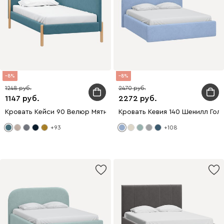
8
8
1248
2470
1147
2272
Кровать Кейси 90 Велюр Мятный
Кровать Кевия 140 Шенилл Гол
+93
+108