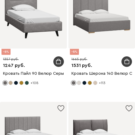
8
8
1357
1665
1247
1531
Кровать Пайл 90 Велюр Серый
Кровать Шерона 140 Велюр С
+108
+113