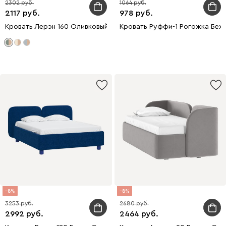
2302
1064
2117
978
Кровать Лерэн 160 Оливковый
Кровать Руффи-1 Рогожка Беж
8
8
3253
2680
2992
2464