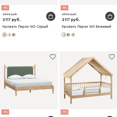
8
8
2302
2302
2117
2117
Кровать Лерэн 160 Серый
Кровать Лерэн 160 Бежевый
8
8