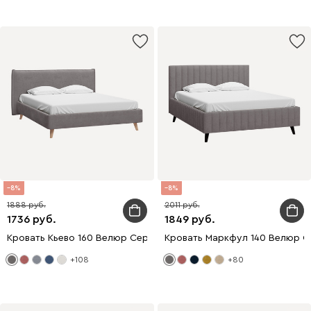
8
8
1888
2011
1736
1849
Кровать Кьево 160 Велюр Серый
Кровать Маркфул 140 Велюр 
+108
+80