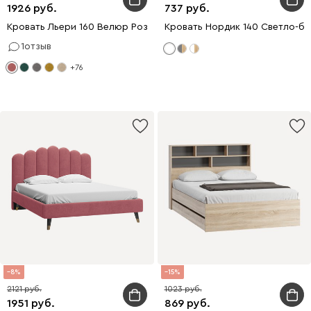
1926
737
Кровать Льери 160 Велюр Розовый
Кровать Нордик 140 Светло-б
1
отзыв
+76
8
15
2121
1023
1951
869