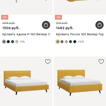
8
8
1638
1612
1506
1482
Кровать Адона-Н 160 Велюр Серый
Кровать Лосон 160 Велюр Горч
+114
+108