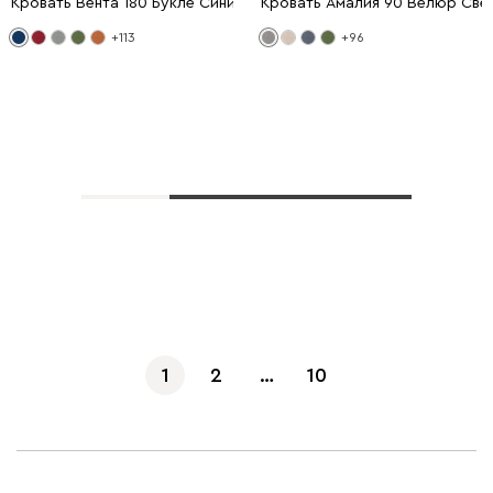
Кровать Вента 180 Букле Синий
Кровать Амалия 90 Велюр Све
+113
+96
Показать еще
1
2
…
10