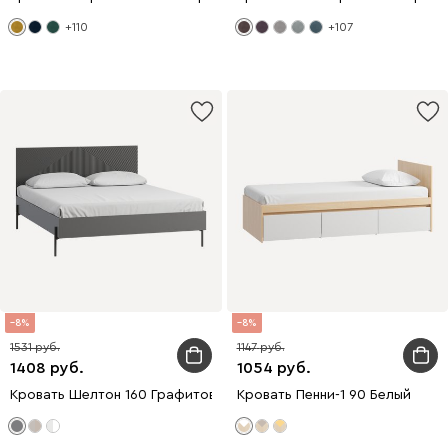
+110
+107
8
8
1531
1147
1408
1054
Кровать Шелтон 160 Графитовый
Кровать Пенни-1 90 Белый