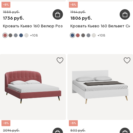
8
8
1888
1964
1736
1806
Кровать Кьево 160 Велюр Розовый
Кровать Кьево 160 Вельвет Си
+108
+108
8
8
2094
802