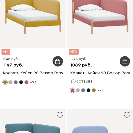
8
13
1248
1248
1147
1089
Кровать Кейси 90 Велюр Горчичный
Кровать Кейси 90 Велюр Розо
3
отзыва
+93
+93