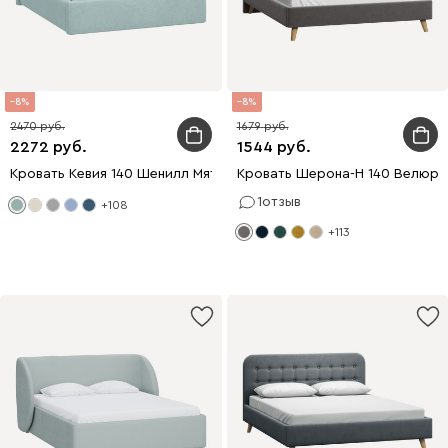
8
8
2470
1679
2272
1544
Кровать Кевия 140 Шенилл Мятный
Кровать Шерона-Н 140 Велюр 
1
отзыв
+108
+113