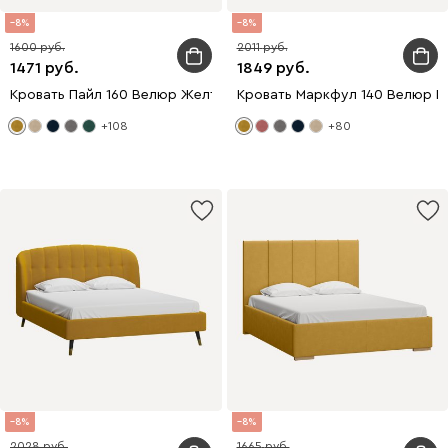
8
8
1600
2011
1471
1849
Кровать Пайл 160 Велюр Желтый
Кровать Маркфул 140 Велюр Г
+108
+80
8
8
2028
1665