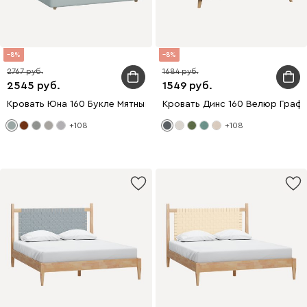
8
8
2767
1684
2545
1549
Кровать Юна 160 Букле Мятный
Кровать Динс 160 Велюр Граф
+108
+108