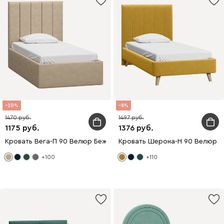
20
8
1470
1497
1175
1376
Кровать Вега-П 90 Велюр Бежевый
Кровать Шерона-Н 90 Велюр 
+100
+110