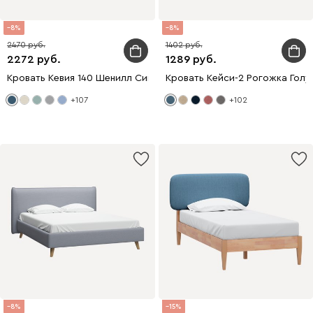
8
8
2470
1402
2272
1289
Кровать Кевия 140 Шенилл Синий
Кровать Кейси-2 Рогожка Голу
+107
+102
8
15