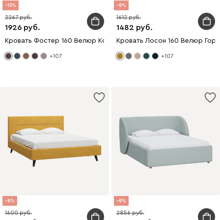
15
8
2267
1612
1926
1482
Кровать Фостер 160 Велюр Коричневый
Кровать Лосон 160 Велюр Горч
+107
+107
8
8
1600
2856