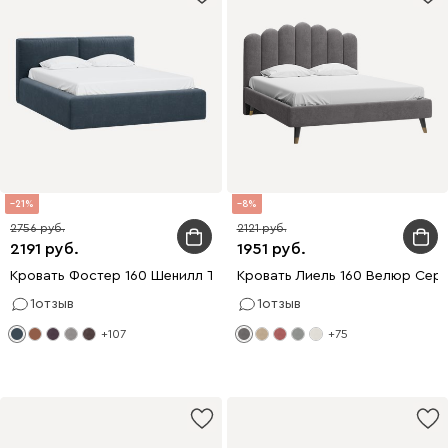
21
8
2756
2121
2191
1951
Кровать Фостер 160 Шенилл Темно-синий
Кровать Лиель 160 Велюр Сер
1
отзыв
1
отзыв
+107
+75