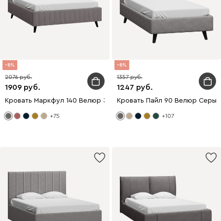
8
8
2076
1357
1909
1247
Кровать Маркфул 140 Велюр Зеленый
Кровать Пайл 90 Велюр Серый
+75
+107