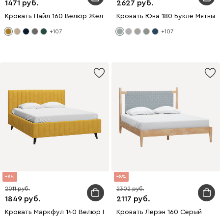
1471
2627
Кровать Пайл 160 Велюр Желтый
Кровать Юна 180 Букле Мятный
+107
+107
8
8
2011
2302
1849
2117
Кровать Маркфул 140 Велюр Горчичный
Кровать Лерэн 160 Серый