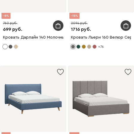
8
18
760
2094
699
1716
Кровать Дарлайн 140 Молочный
Кровать Льери 160 Велюр Сер
+76