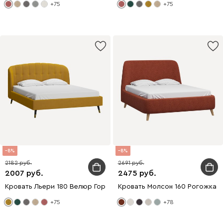
+75
+75
8
8
2182
2691
2007
2475
Кровать Льери 180 Велюр Горчичный
Кровать Молсон 160 Рогожка 
+75
+78