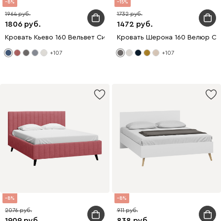
8
15
1964
1732
1806
1472
Кровать Кьево 160 Вельвет Синий
Кровать Шерона 160 Велюр С
+107
+107
8
8
2076
911
1909
838