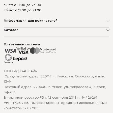
пн-пт: с 11:00 до 23:00
сб-вс: с 11:00 до 21:00
Информация для покупателей
О компании
Каталог
Шоурумы
Мягкая мебель
Доставка и сборка
Корпусная мебель
Платежные системы
Способы оплаты
Распродажа мебели
Рассрочка и кредит
Гарантия
Карта сайта
Договор оферты
ООО «ДИВАН БАЙ»
Политика конфиденциальности
Юридический адрес: 220114, г. Минск, ул. Огинского, 6 пом.
Политика в отношении обработки cookie
13-9
Почтовый адрес: 220040, г. Минск, ул. Некрасова 4, 5 этаж,
офис 1
В торговом реестре РБ с 12 сентября 2018 г. № 426261
УНП: 193109186, Выдано Минским Городским исполнительным
комитетом 19.07.2018