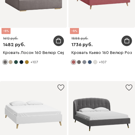
8
8
1612
1888
1482
1736
Кровать Лосон 160 Велюр Серый
Кровать Кьево 160 Велюр Розо
+107
+107