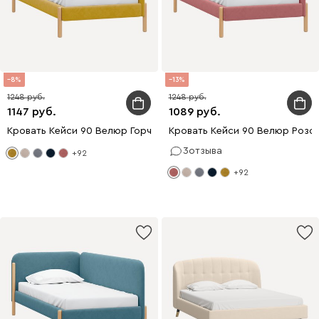
8
13
1248
1248
1147
1089
Кровать Кейси 90 Велюр Горчичный
Кровать Кейси 90 Велюр Розо
3
отзыва
+92
+92