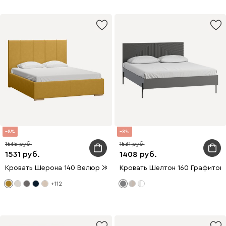
8
8
1665
1531
1531
1408
Кровать Шерона 140 Велюр Желтый
Кровать Шелтон 160 Графитов
+112