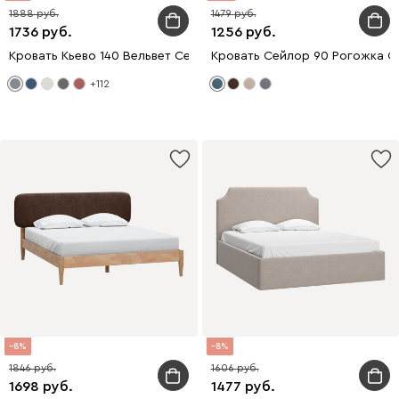
1888
1479
1736
1256
Кровать Кьево 140 Вельвет Серый
Кровать Сейлор 90 Рогожка С
+112
8
8
1846
1606
1698
1477