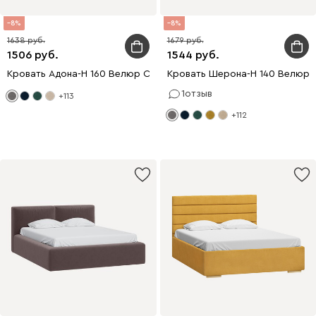
8
8
1638
1679
1506
1544
Кровать Адона-Н 160 Велюр Серый
Кровать Шерона-Н 140 Велюр 
1
отзыв
+113
+112