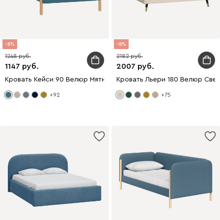
8
8
1248
2182
1147
2007
Кровать Кейси 90 Велюр Мятный
Кровать Льери 180 Велюр Све
+92
+75