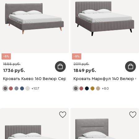
8
8
1888
2011
1736
1849
Кровать Кьево 160 Велюр Серый
Кровать Маркфул 140 Велюр 
+107
+80