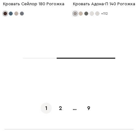
Кровать Сейлор 180 Рогожка Коричневый
Кровать Адона-П 140 Рогожка 
+112
Показать еще
1
2
…
9