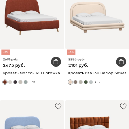
8
8
2691
2285
2475
2101
Кровать Молсон 160 Рогожка Терракотовый
Кровать Ева 160 Велюр Бежев
+78
+59