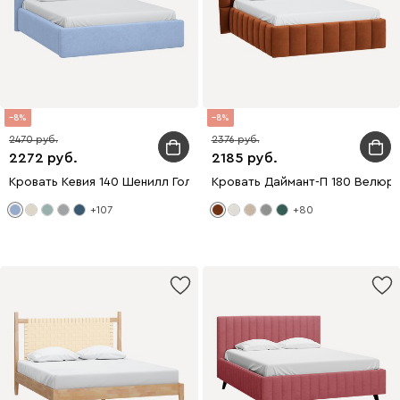
8
8
2470
2376
2272
2185
Кровать Кевия 140 Шенилл Голубой
Кровать Даймант-П 180 Велюр
+107
+80