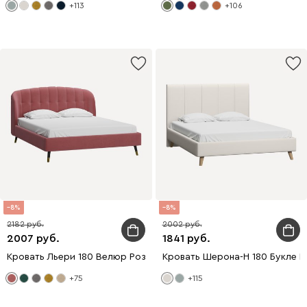
+113
+106
8
8
2182
2002
2007
1841
Кровать Льери 180 Велюр Розовый
Кровать Шерона-Н 180 Букле 
+75
+115