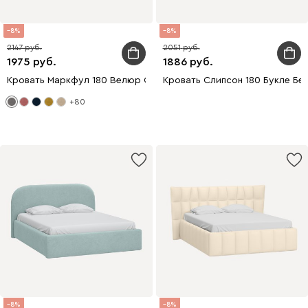
8
8
2147
2051
1975
1886
Кровать Маркфул 180 Велюр Серый
Кровать Слипсон 180 Букле Бе
+80
8
8