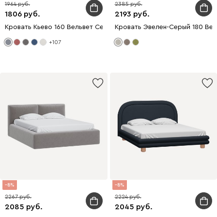
1964
2385
1806
2193
Кровать Кьево 160 Вельвет Серый
Кровать Эвелен-Серый 180 Ве
+107
8
8
2267
2224
2085
2045