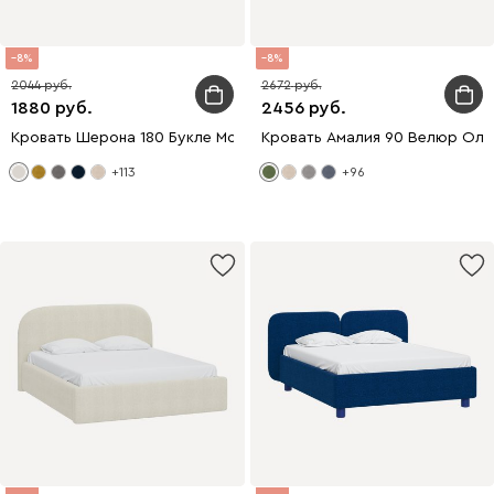
8
8
2044
2672
1880
2456
Кровать Шерона 180 Букле Молочный
Кровать Амалия 90 Велюр Оли
+113
+96