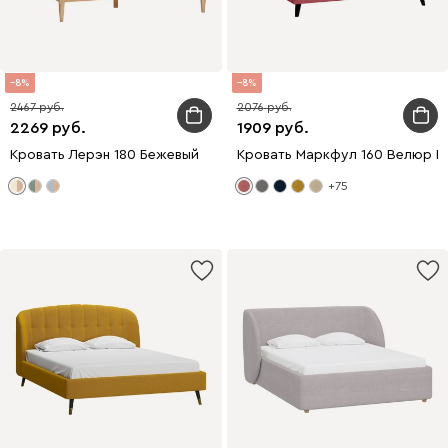
8
8
2467
2076
2269
1909
Кровать Лерэн 180 Бежевый
Кровать Маркфул 160 Велюр Р
+75