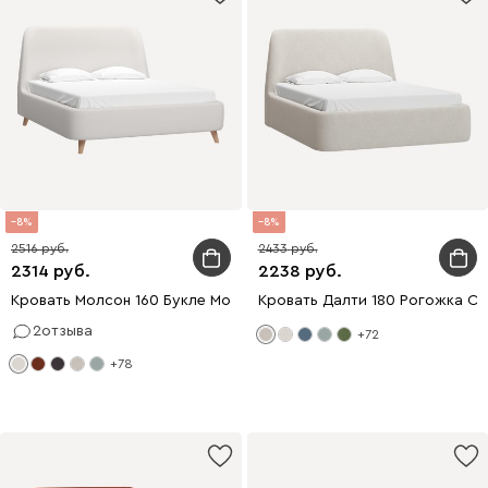
8
8
2516
2433
2314
2238
Кровать Молсон 160 Букле Молочный
Кровать Далти 180 Рогожка С
2
отзыва
+72
+78