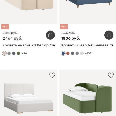
8
8
2680
1964
2464
1806
Кровать Амалия 90 Велюр Светло-бежевый
Кровать Кьево 160 Вельвет Си
+96
+107