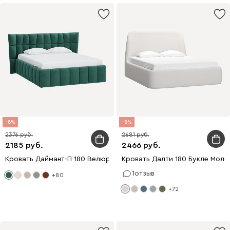
8
8
2376
2681
2185
2466
Кровать Даймант-П 180 Велюр Зеленый
Кровать Далти 180 Букле Моло
1
отзыв
+80
+72