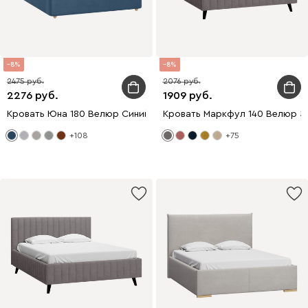
8
8
2475
2076
2276
1909
Кровать Юна 180 Велюр Синий
Кровать Маркфул 140 Велюр З
+108
+75