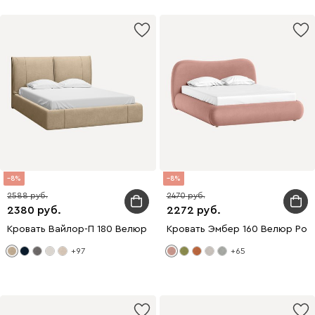
8
8
2588
2470
2380
2272
Кровать Вайлор-П 180 Велюр Бежевый
Кровать Эмбер 160 Велюр Роз
+97
+65