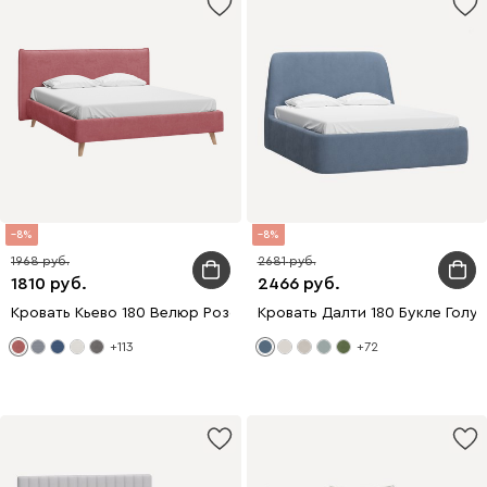
8
8
1968
2681
1810
2466
Кровать Кьево 180 Велюр Розовый
Кровать Далти 180 Букле Голу
+113
+72