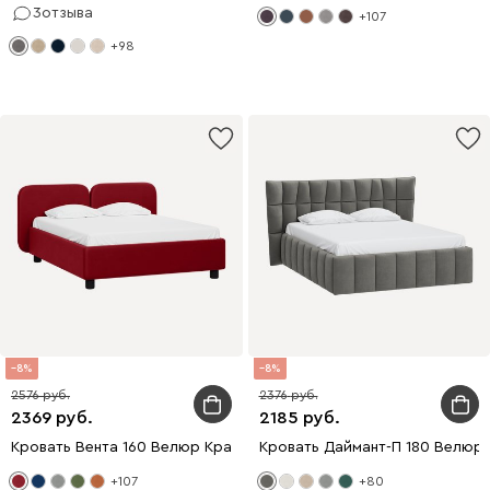
3
отзыва
+107
+98
8
8
2576
2376
2369
2185
Кровать Вента 160 Велюр Красный
Кровать Даймант-П 180 Велюр
+107
+80