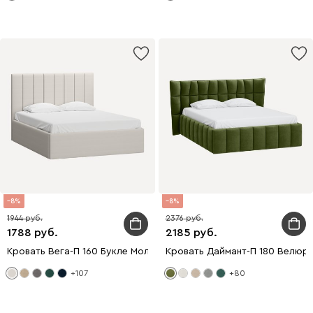
8
8
1944
2376
1788
2185
Кровать Вега-П 160 Букле Молочный
Кровать Даймант-П 180 Велюр
+107
+80