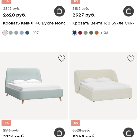
8
8
2849
3182
2620
2927
Кровать Кевия 140 Букле Молочный
Кровать Вента 160 Букле Сини
+107
+106
8
8
2516
3528
2314
3245