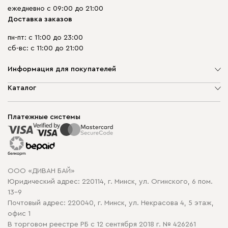
ежедневно с 09:00 до 21:00
Доставка заказов
пн-пт: с 11:00 до 23:00
сб-вс: с 11:00 до 21:00
Информация для покупателей
О компании
Каталог
Шоурумы
Мягкая мебель
Доставка и сборка
Корпусная мебель
Платежные системы
Способы оплаты
Распродажа мебели
Рассрочка и кредит
Гарантия
Карта сайта
Договор оферты
ООО «ДИВАН БАЙ»
Политика конфиденциальности
Юридический адрес: 220114, г. Минск, ул. Огинского, 6 пом.
Политика в отношении обработки cookie
13-9
Почтовый адрес: 220040, г. Минск, ул. Некрасова 4, 5 этаж,
офис 1
В торговом реестре РБ с 12 сентября 2018 г. № 426261