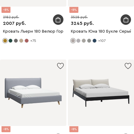
8
8
2182
3528
2007
3245
Кровать Льери 180 Велюр Горчичный
Кровать Юна 180 Букле Серый
+75
+107
8
8