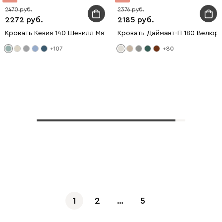
2470
2376
2272
2185
Кровать Кевия 140 Шенилл Мятный
Кровать Даймант-П 180 Велюр
+107
+80
Показать еще
1
2
…
5