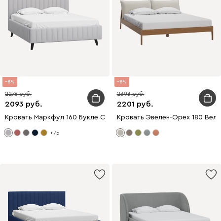
8
8
2276
2393
2093
2201
Кровать Маркфул 160 Букле Серый
Кровать Эвелен-Орех 180 Вел
+75