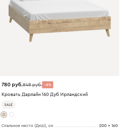
780
848
8
Кровать Дарлайн 160 Дуб Ирландский
SALE
Спальное место (ДхШ)
, см
200 x 160