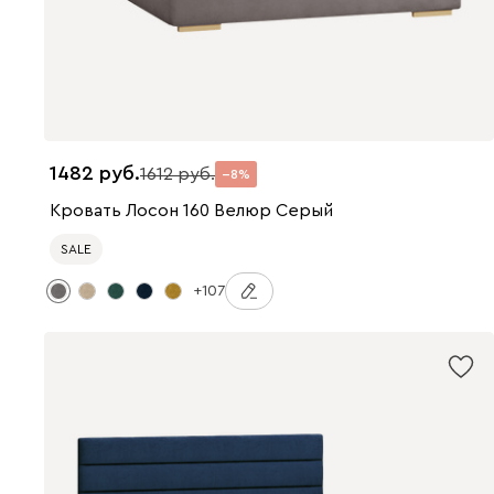
1482
1612
8
Кровать Лосон 160 Велюр Серый
SALE
+107