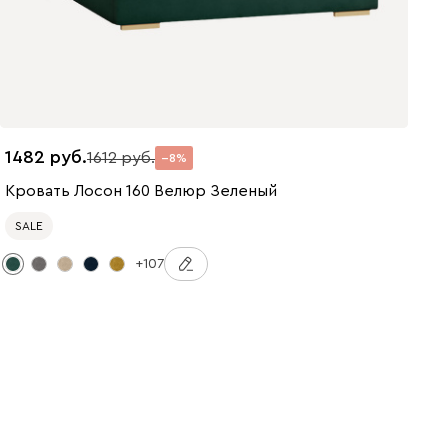
1482
1612
8
Кровать Лосон 160 Велюр Зеленый
SALE
+107