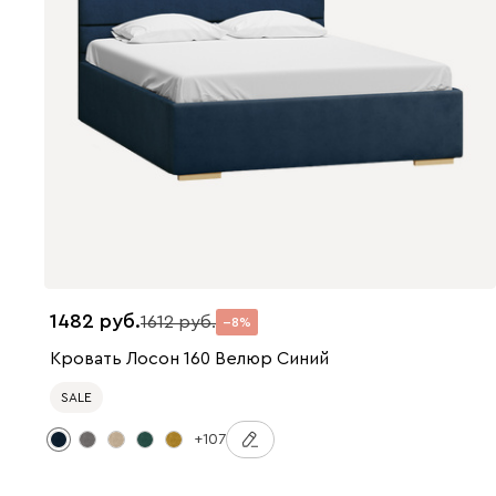
1482
1612
8
Кровать Лосон 160 Велюр Синий
SALE
+107