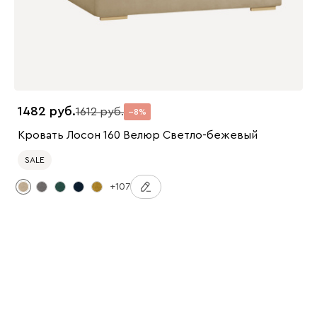
1482
1612
8
Кровать Лосон 160 Велюр Светло-бежевый
SALE
+107