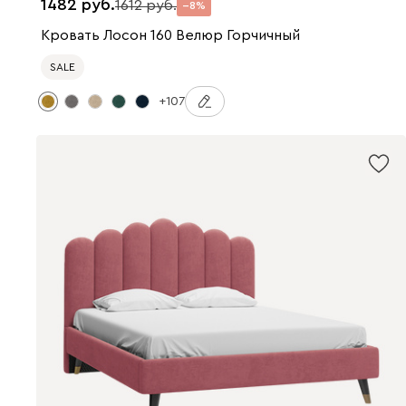
1482
1612
8
Кровать Лосон 160 Велюр Горчичный
SALE
+107