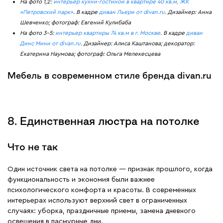
На фото 1,2:
интерьер кухни-гостиной в квартире 40 кв.м, ЖК
«Петровский парк»
. В кадре
диван Льери от divan.ru
. Дизайнер: Анна
Шевченко; фотограф: Евгений Кулибаба
На фото 3–5:
интерьер квартиры 74 кв.м в г. Москве
. В кадре
диван
Динс Мини от divan.ru
. Дизайнер: Алиса Каштанова; декоратор:
Екатерина Наумова; фотограф: Ольга Мелекесцева
Мебель в современном стиле бренда divan.ru
8. Единственная люстра на потолке
Что не так
Один источник света на потолке — признак прошлого, когда
функциональность и экономия были важнее
психологического комфорта и красоты. В современных
интерьерах используют верхний свет в ограниченных
случаях: уборка, праздничные приемы, замена дневного
освещения в пасмурные дни.