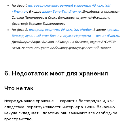
На фото 1:
интерьер спальни-гостиной в квартире 40 кв.м, ЖК
«Тушино»
. В кадре
диван Бонс-Т от divan.ru
. Дизайнеры и стилисты:
Татьяна Понамарева и Ольга Елизарова, студия «КубКвадрат»;
фотограф: Варвара Топленникова
На фото 2:
интерьер квартиры 29 кв.м, ЖК «Небо»
. В кадре
кровать
Весмар
,
кухонный стол Тюлип
и
стулья Маргарита — все от divan.ru
.
Дизайнеры: Вадим Бычков и Екатерина Бычкова, студия BYCHKOV
DESIGN; стилист: Ирина Бебешина; фотограф: Евгений Гнесин
6. Недостаток мест для хранения
Что не так
Непродуманное хранение — гарантия беспорядка и, как
следствие, перегруженности интерьера. Вещи банально
некуда складывать, поэтому они занимают все свободное
пространство.