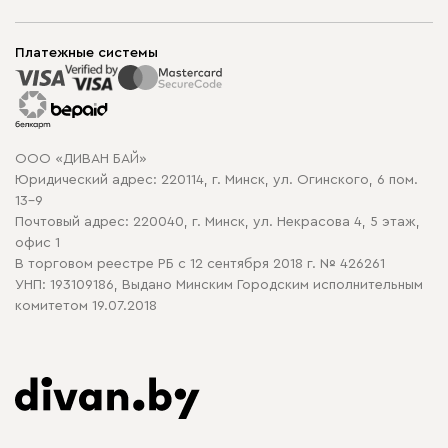
Шоурумы
Мягкая мебель
Доставка и сборка
Корпусная мебель
Платежные системы
Способы оплаты
Распродажа мебели
Рассрочка и кредит
Гарантия
Карта сайта
Договор оферты
ООО «ДИВАН БАЙ»
Политика конфиденциальности
Юридический адрес: 220114, г. Минск, ул. Огинского, 6 пом.
Политика в отношении обработки cookie
13-9
Почтовый адрес: 220040, г. Минск, ул. Некрасова 4, 5 этаж,
офис 1
В торговом реестре РБ с 12 сентября 2018 г. № 426261
УНП: 193109186, Выдано Минским Городским исполнительным
комитетом 19.07.2018