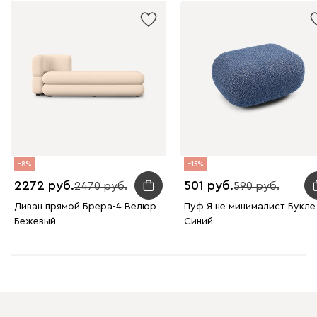
8
15
2272
501
2470
590
Диван прямой Брера-4 Велюр
Пуф Я не минималист Букле
Бежевый
Синий