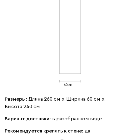
Полка справа
Штанга
выдвижная
-
+
-
+
Штанга по центру
Штанга по центру
слева
справа
Размеры:
Длина 260 см
х
Ширина 60 см
х
Высота 240 см
Вариант доставки:
в разобранном виде
Рекомендуется крепить к стене:
да