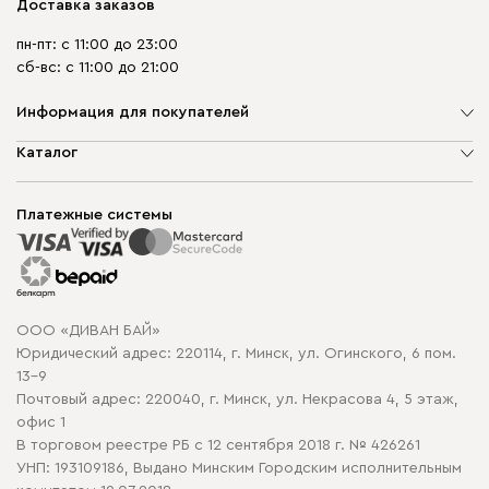
Доставка заказов
пн-пт: с 11:00 до 23:00
сб-вс: с 11:00 до 21:00
Информация для покупателей
О компании
Каталог
Шоурумы
Мягкая мебель
Доставка и сборка
Корпусная мебель
Платежные системы
Способы оплаты
Распродажа мебели
Рассрочка и кредит
Гарантия
Карта сайта
Договор оферты
ООО «ДИВАН БАЙ»
Политика конфиденциальности
Юридический адрес: 220114, г. Минск, ул. Огинского, 6 пом.
Политика в отношении обработки cookie
13-9
Почтовый адрес: 220040, г. Минск, ул. Некрасова 4, 5 этаж,
офис 1
В торговом реестре РБ с 12 сентября 2018 г. № 426261
УНП: 193109186, Выдано Минским Городским исполнительным