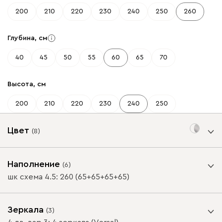
200
210
220
230
240
250
260
Глубина, см
40
45
50
55
60
65
70
Высота, см
200
210
220
230
240
250
Цвет
(
8
)
Цвет корпуса
Наполнение
(
6
)
шк схема 4.5: 260 (65+65+65+65)
Зеркала
(
3
)
ВАЖНО! При глубине шкафа-купе менее 60 см /