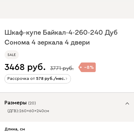
Шкаф-купе Байкал-4-260-240 Дуб
Сонома 4 зеркала 4 двери
SALE
3468
8
3771
Рассрочка от
578
/мес.
Размеры
(
20
)
(ДГВ):
260
60
240
см
✕
✕
Длина, см