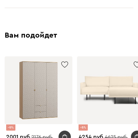
Вам подойдет
8
8
2001
4254
2176
4625