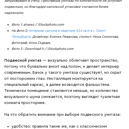
замуровывают в стену. Приставные унитазы по компактности не уступают
подвесным, но благодаря напольной установке считаются более
надежными
Фото 1: alvarez / iStockphoto.com
На фото 2:
интерьер санузла в квартире 63,6 кв.м в г. Санкт-
Петербурге
. Дизайнер: Ксения Леванова; стилист: Нина Симонова;
фотограф: Анна Скударь
Фото 3 : Download it / iStockphoto.com
Подвесной унитаз
— визуально облегчает пространство,
потому что буквально висит над полом, и делает интерьер
современным. Бачок у такого унитаза существует, но скрыт
от посторонних глаз. Инсталляция монтируется на
специальный каркас, а далее возводится фальшстена.
Технически помещение становится меньше, но количество
визуального шума снижается, поэтому выглядит туалетная
комната просторнее.
На что обратить внимание при выборе подвесного унитаза:
удобство: правила такие же, как с классическим