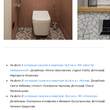
На фото 1:
интерьер санузла в квартире 76,8 кв.м, ЖК «Дом На
Набережной»
. Дизайнер: Илона Ореховская, студия VizDiz; фотограф:
Маргарита Низамова
На фото 2:
интерьер туалета в квартире 46 кв.м в г. Москве
. Дизайнер:
Света Хабеева; стилист: Екатерина Наумова; фотограф: Ольга
Мелекесцева
На фото 3:
интерьер санузла в квартире 36,6 кв.м, ЖК «Синатра»
.
Дизайнеры: Екатерина Астафьева и Валерия Хуснутдинова; фотограф:
Наталья Градусова