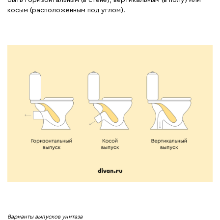
быть горизонтальным (в стене), вертикальным (в полу) или
косым (расположенным под углом).
Варианты выпусков унитаза