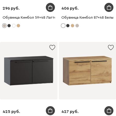
296
406
Обувница Кимбол 59x48 Латте
Обувница Кимбол 87x48 Белый
425
427