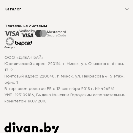
О компании
Каталог
Шоурумы
Мягкая мебель
Доставка и сборка
Корпусная мебель
Платежные системы
Способы оплаты
Распродажа мебели
Рассрочка и кредит
Гарантия
Карта сайта
Договор оферты
ООО «ДИВАН БАЙ»
Политика конфиденциальности
Юридический адрес: 220114, г. Минск, ул. Огинского, 6 пом.
Политика в отношении обработки cookie
13-9
Почтовый адрес: 220040, г. Минск, ул. Некрасова 4, 5 этаж,
офис 1
В торговом реестре РБ с 12 сентября 2018 г. № 426261
УНП: 193109186, Выдано Минским Городским исполнительным
комитетом 19.07.2018