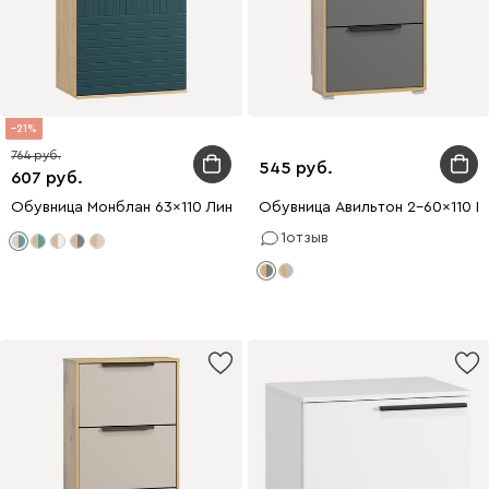
21
764
545
607
Обувница Монблан 63x110 Линии Аквамарин/Дуб Ирландский
Обувница Авильтон 2-60x110 Г
1
отзыв