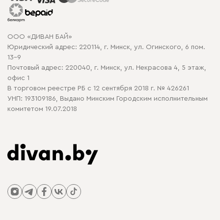
Гарантия
Карта сайта
Договор оферты
ООО «ДИВАН БАЙ»
Политика конфиденциальности
Юридический адрес: 220114, г. Минск, ул. Огинского, 6 пом.
Политика в отношении обработки cookie
13-9
Почтовый адрес: 220040, г. Минск, ул. Некрасова 4, 5 этаж,
офис 1
В торговом реестре РБ с 12 сентября 2018 г. № 426261
УНП: 193109186, Выдано Минским Городским исполнительным
комитетом 19.07.2018