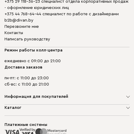
+375 29 118-36-23 специалист отдела корпоративных продаж
- оформление юридических лиц
+375 44 768-64-44 специалист по работе с дизайнерами
b2b@divan.by
Перезвоните мне
Контакты
Написать руководству
Режим работы колл-центра
ежедневно с 09:00 до 21:00
Доставка заказов
пн-пт: с 11:00 до 23:00
сб-вс: с 11:00 до 21:00
Информация для покупателей
О компании
Каталог
Шоурумы
Мягкая мебель
Доставка и сборка
Корпусная мебель
Платежные системы
Способы оплаты
Распродажа мебели
Рассрочка и кредит