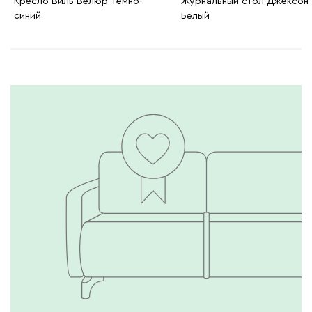
Кресло Виль Велюр Темно-
Журнальный стол Джексон
синий
Белый