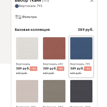
Выбор ткани
(
111
)
Вертикаль 795
Фильтры
Базовая коллекция
389
Вертикаль
Вертикаль 490
Вертикаль 795
389
389
389
8
8
8
423
423
423
Вертикаль 910
Вертикаль 930
Вертикаль 968