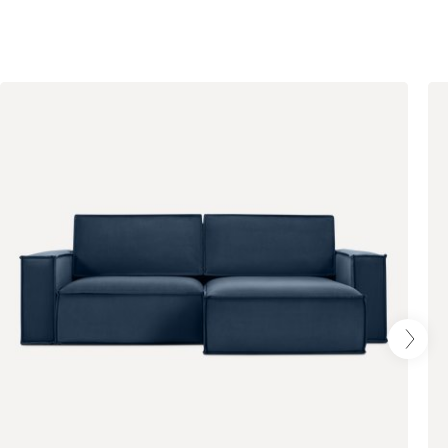
Ультра
398
Айвори (Ivory)
Горчичный
Дымчатый
(Mustard)
(Smoke)
Коралловый
Минт (Mint)
Песочный
(Coral)
(Sand)