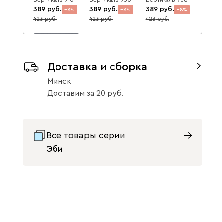
389
389
389
8
8
8
423
423
423
Доставка и сборка
Минск
Вертикаль 990
Доставим
за
20
389
8
423
Данель
398
Все товары серии
Эби
Бежевый
Графит
Жёлтый