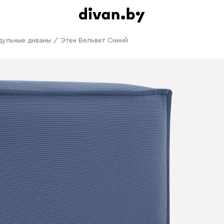
дульные диваны
/
Этен Вельвет Синий