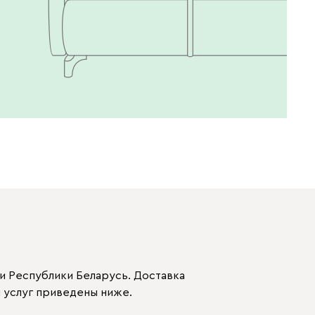
Бежевый
Графит
Кофе
Олива
Песочный
Синий
и Республики Беларусь. Доставка
Терракота
 услуг приведены ниже.
Онли
398