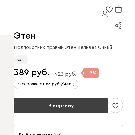
Этен
Подлокотник правый Этен Вельвет Синий
SALE
389
8
423
Рассрочка от
65
/мес.
В корзину