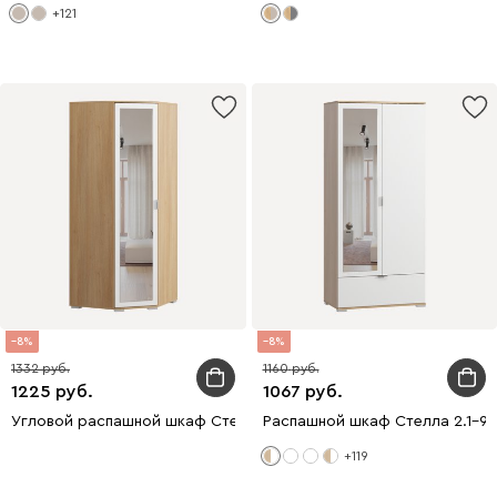
+121
8
8
1332
1160
1225
1067
Угловой распашной шкаф Стелла 80-50x200 Дуб Барбера с зе
Распашной шкаф Стелла 2.1-9
+119