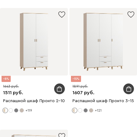
8
15
1643
1891
1511
1607
Распашной шкаф Пронто 2-100x220 Береза/Белый
Распашной шкаф Пронто 3-150
+119
+121