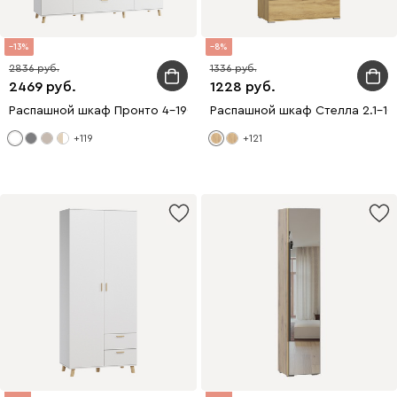
13
8
2836
1336
2469
1228
Распашной шкаф Пронто 4-190x240 Белый с зеркалом
Распашной шкаф Стелла 2.1-1
+119
+121