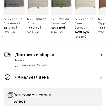
Блест 200x87
Блест 200x87
Блест 200x87
Блест 200x87
Блест
Графитовый
Латте
Оливковый
Светло-
Терр
1418
1459
1526
бежевый
1556
1498
1576
1622
1696
1730
10
10
10
10
1665
10
Доставка и сборка
Минск
Доставим
за
35
Финальная цена
Все товары серии
Блест