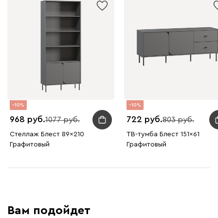
10
10
968
722
1077
803
Стеллаж Блест 89x210
ТВ-тумба Блест 151x61
Графитовый
Графитовый
Вам подойдет