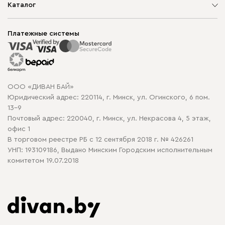
О компании
Каталог
Шоурумы
Мягкая мебель
Доставка и сборка
Корпусная мебель
Платежные системы
Способы оплаты
Распродажа мебели
Рассрочка и кредит
Гарантия
Карта сайта
Договор оферты
ООО «ДИВАН БАЙ»
Политика конфиденциальности
Юридический адрес: 220114, г. Минск, ул. Огинского, 6 пом.
Политика в отношении обработки cookie
13-9
Почтовый адрес: 220040, г. Минск, ул. Некрасова 4, 5 этаж,
офис 1
В торговом реестре РБ с 12 сентября 2018 г. № 426261
УНП: 193109186, Выдано Минским Городским исполнительным
комитетом 19.07.2018