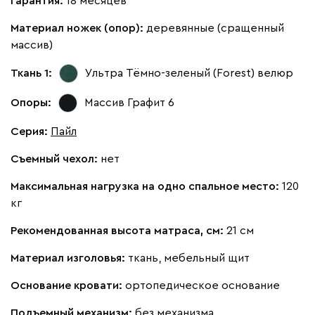
Гарантия:
18 месяцев
Материал ножек (опор):
деревянные (сращенный
массив)
Ткань 1:
Ультра Тёмно-зеленый (Forest)
велюр
100
130
690
695
900
Опоры:
Массив Графит 6
Винтер
1912
Серия
:
Пайл
Съемный чехол:
нет
Максимальная нагрузка на одно спальное место:
120
кг
Виридис
Клэй
Мустард
Оранж
пион
Рекомендованная высота матраса, см:
21 см
Материал изголовья:
ткань, мебельный щит
Букле
2052
Основание кровати:
ортопедическое основание
Подъемный механизм:
без механизма