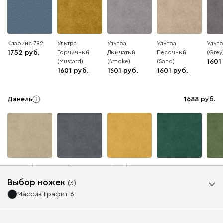
Кларинс 792
Ультра
Ультра
Ультра
Ульт
1752
Горчичный
Дымчатый
Песочный
(Grey
(Mustard)
(Smoke)
(Sand)
1601
1601
1601
1601
Данель
1688
Бежевый
Графит
Жёлтый
Изумруд
Олив
Выбор ножек
(
3
)
Массив Графит 6
Ультра
1688
Опоры