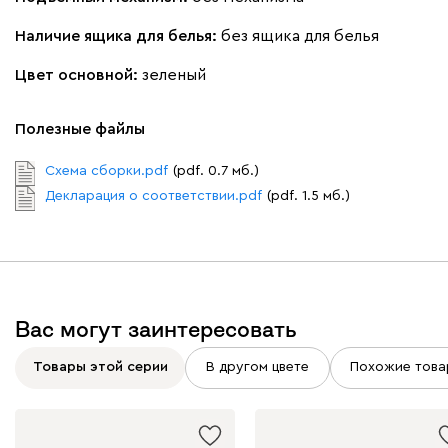
Наличие ящика для белья:
без ящика для белья
Вайт
Латте
Терра
Цвет основной:
зеленый
Альтеа
2052
Полезные файлы
Схема сборки.pdf
(pdf. 0.7 мб.)
Декларация о соответствии.pdf
(pdf. 1.5 мб.)
Бежевый
Графит
Молочный
Серый
Атмосфера
2052
Вас могут заинтересовать
Товары этой серии
В другом цвете
Похожие това
230
240
396
695
997