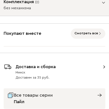
Комплектация
(
2
)
без механизма
Подъемный механизм
Айвори (Ivory)
Коралловый
Минт (Mint)
Розовый (Rose)
Слив
(Coral)
(Plum
без механизма
с механизмом
Покупают вместе
Смотреть все
Массив Графит 6
Массив
Массив Орех 6
Бентори
1688
Натуральный 6
47
47
Доставка и сборка
Минск
Бежевый
Графит
Кофе
Олива
Песо
Доставим
за
35
Онли
1688
Все товары серии
Пайл