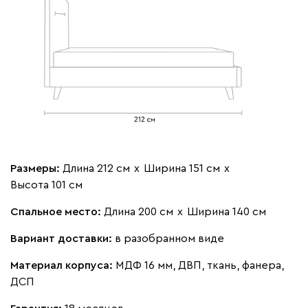
Мола
1771
Жёлтый
Олива
Песочный
Розовый
Свет
Ланза
1771
Размеры:
Длина 212 см
х
Ширина 151 см
х
Высота 101 см
Спальное место:
Длина 200 см
х
Ширина 140 см
Вариант доставки:
в разобранном виде
Бежевый
Вишневый
Голубой
Графит
Зеле
Материал корпуса:
МДФ 16 мм, ДВП, ткань, фанера,
ДСП
Кларинс
1912