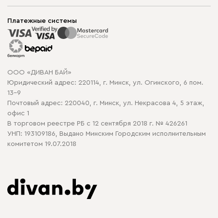
Шоурумы
Мягкая мебель
Доставка и сборка
Корпусная мебель
Платежные системы
Способы оплаты
Распродажа мебели
Рассрочка и кредит
Гарантия
Карта сайта
Договор оферты
ООО «ДИВАН БАЙ»
Политика конфиденциальности
Юридический адрес: 220114, г. Минск, ул. Огинского, 6 пом.
Политика в отношении обработки cookie
13-9
Почтовый адрес: 220040, г. Минск, ул. Некрасова 4, 5 этаж,
офис 1
В торговом реестре РБ с 12 сентября 2018 г. № 426261
УНП: 193109186, Выдано Минским Городским исполнительным
комитетом 19.07.2018