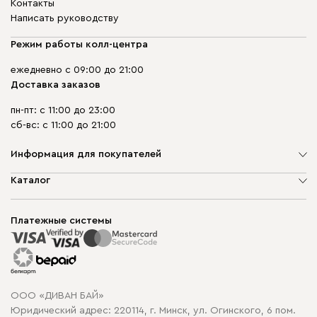
Контакты
Написать руководству
Режим работы колл-центра
ежедневно с 09:00 до 21:00
Доставка заказов
пн-пт: с 11:00 до 23:00
сб-вс: с 11:00 до 21:00
Информация для покупателей
О компании
Каталог
Шоурумы
Мягкая мебель
Доставка и сборка
Корпусная мебель
Платежные системы
Способы оплаты
Распродажа мебели
Рассрочка и кредит
Гарантия
Карта сайта
Договор оферты
ООО «ДИВАН БАЙ»
Политика конфиденциальности
Юридический адрес: 220114, г. Минск, ул. Огинского, 6 пом.
Политика в отношении обработки cookie