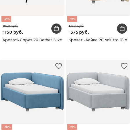
41
21
1942
1732
1150
1376
Кровать Лория 90 Barhat Silver уценка
Кровать Кейла 90 Velutto 18 
60
21