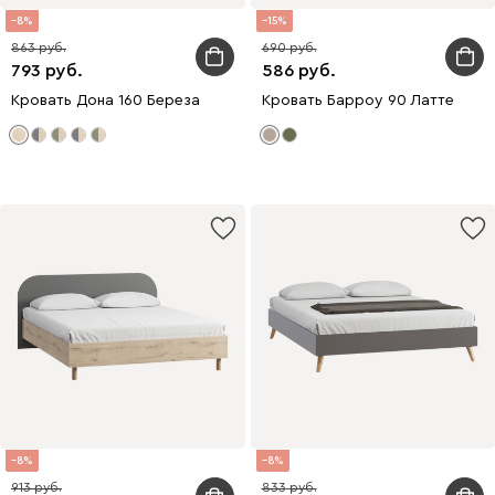
8
15
863
690
793
586
Кровать Дона 160 Береза
Кровать Барроу 90 Латте
8
8
913
833