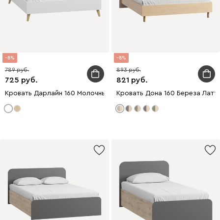
8
8
789
893
725
821
Кровать Дарлайн 160 Молочный
Кровать Дона 160 Береза Латт