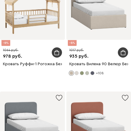
8
8
1064
1017
978
935
Кровать Руффи-1 Рогожка Бежевый
Кровать Вилена 90 Велюр Беж
+108