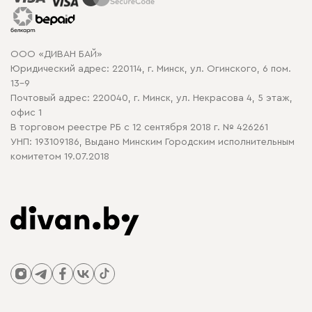
Гарантия
Карта сайта
Договор оферты
ООО «ДИВАН БАЙ»
Политика конфиденциальности
Юридический адрес: 220114, г. Минск, ул. Огинского, 6 пом.
Политика в отношении обработки cookie
13-9
Почтовый адрес: 220040, г. Минск, ул. Некрасова 4, 5 этаж,
офис 1
В торговом реестре РБ с 12 сентября 2018 г. № 426261
УНП: 193109186, Выдано Минским Городским исполнительным
комитетом 19.07.2018