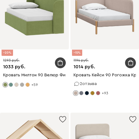
20
15
1293
1194
1033
1014
Кровать Милтон 90 Велюр Фисташковый
Кровать Кейси 90 Рогожка Кр
2
отзыва
+59
+93