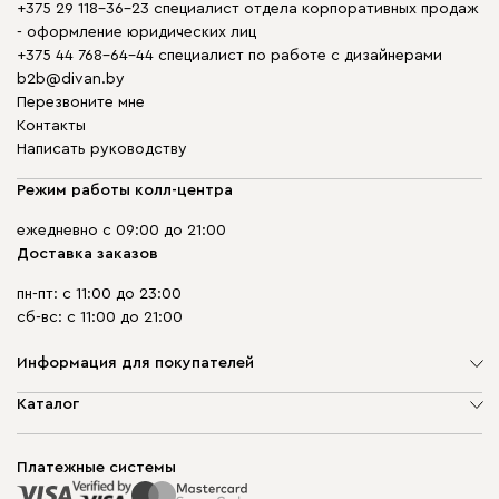
+375 29 118-36-23 специалист отдела корпоративных продаж
- оформление юридических лиц
+375 44 768-64-44 специалист по работе с дизайнерами
b2b@divan.by
Перезвоните мне
Контакты
Написать руководству
Режим работы колл-центра
ежедневно с 09:00 до 21:00
Доставка заказов
пн-пт: с 11:00 до 23:00
сб-вс: с 11:00 до 21:00
Информация для покупателей
О компании
Каталог
Шоурумы
Мягкая мебель
Доставка и сборка
Корпусная мебель
Платежные системы
Способы оплаты
Распродажа мебели
Рассрочка и кредит