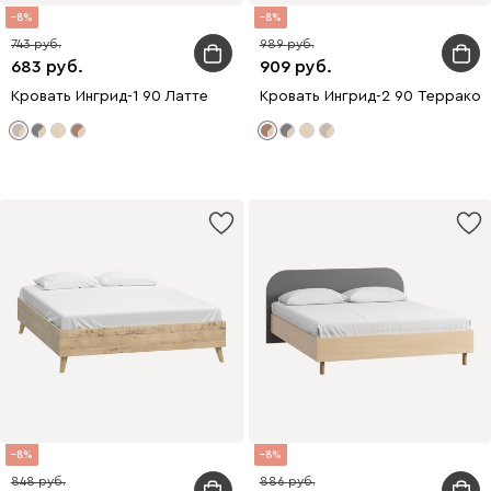
8
8
743
989
683
909
Кровать Ингрид-1 90 Латте
Кровать Ингрид-2 90 Террако
8
8
848
886