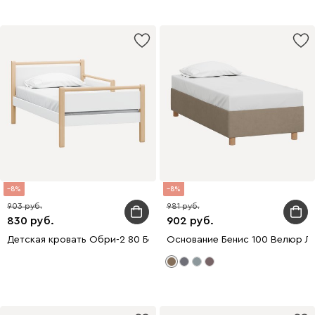
8
8
903
981
830
902
Детская кровать Обри-2 80 Белый
Основание Бенис 100 Велюр Л