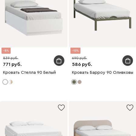
8
15
839
690
771
586
Кровать Стелла 90 Белый
Кровать Барроу 90 Оливковый