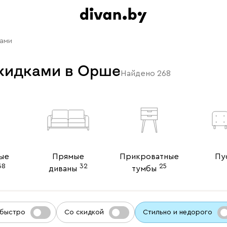
ками
кидками в Орше
Найдено
268
ые
Прямые
Прикроватные
Пу
38
32
25
диваны
тумбы
 быстро
Со скидкой
Стильно и недорого