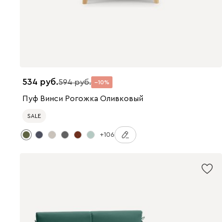
534
594
10
Пуф Винси Рогожка Оливковый
SALE
+106