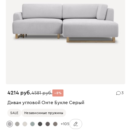
4214
4581
3
8
Диван угловой Онте Букле Серый
SALE
Независимые пружины
+105